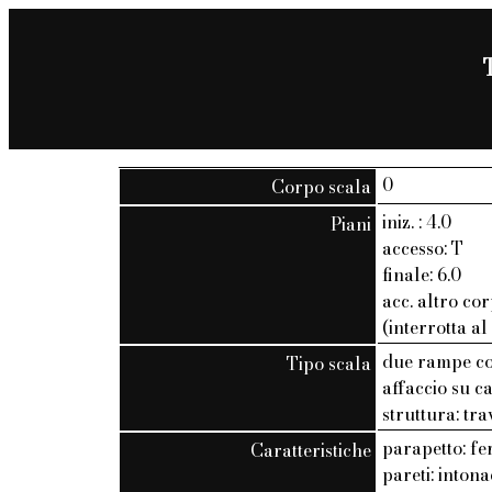
0
Corpo scala
iniz. : 4.0
Piani
accesso: T
finale: 6.0
acc. altro cor
(interrotta al
due rampe co
Tipo scala
affaccio su c
struttura: tra
parapetto: fer
Caratteristiche
pareti: inton