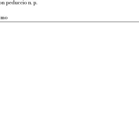
on peduccio n. p.
armo