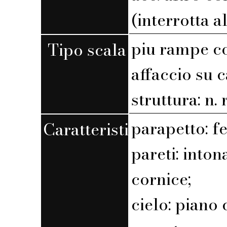
(interrotta a
piu rampe c
Tipo scala
affaccio su 
struttura: n. r
parapetto: f
Caratteristiche
pareti: into
cornice;
cielo: piano 