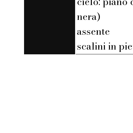
cielo: piano
nera)
assente
scalini in pi