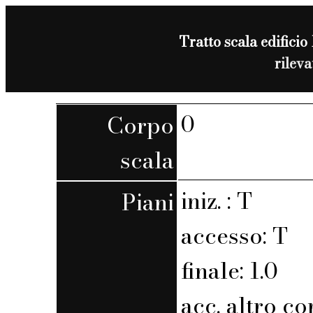
Tratto scala edificio 
rilev
0
Corpo
scala
iniz. : T
Piani
accesso: T
finale: 1.0
acc. altro co