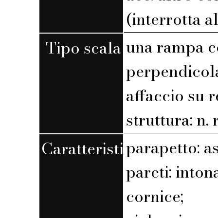
(interrotta a
una rampa c
Tipo scala
perpendicola
affaccio su r
struttura: n. r
parapetto: a
Caratteristiche
pareti: into
cornice;