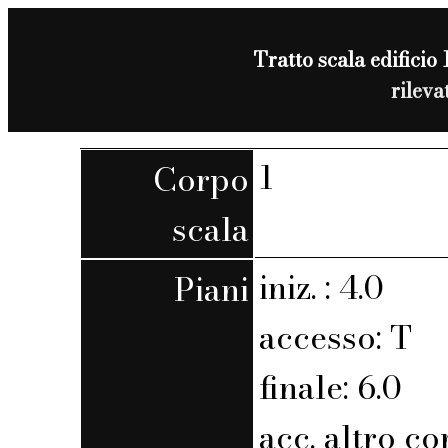
Tratto scala edificio 
rilev
1
Corpo
scala
iniz. : 4.0
Piani
accesso: T
finale: 6.0
acc. altro co