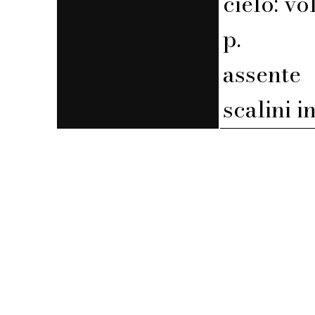
cielo: v
p.
assente
scalini i