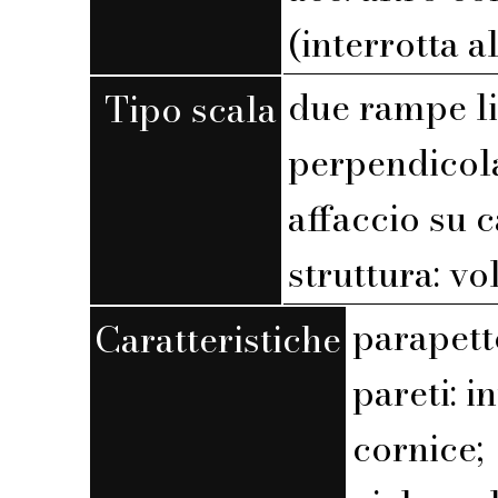
(interrotta a
due rampe l
Tipo scala
perpendicola
affaccio su 
struttura: vo
parapett
Caratteristiche
pareti: 
cornice;