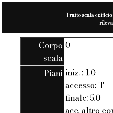
Tratto scala edificio
rilev
0
Corpo
scala
iniz. : 1.0
Piani
accesso: T
finale: 5.0
acc. altro co