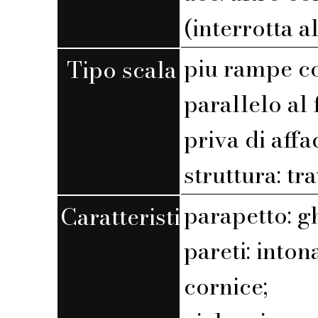
(interrotta a
piu rampe c
Tipo scala
parallelo al 
priva di affa
struttura: tr
parapetto: g
Caratteristiche
pareti: into
cornice;