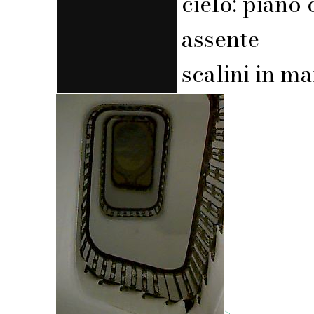
cielo: piano 
assente
scalini in m
>