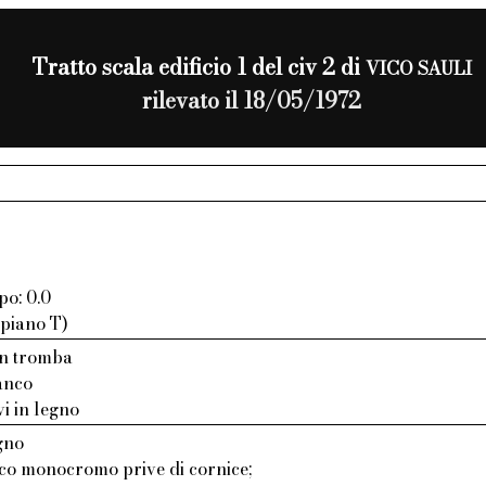
Tratto scala edificio 1 del civ 2 di
VICO SAULI
rilevato il 18/05/1972
po: 0.0
 piano T)
on tromba
ianco
vi in legno
gno
aco monocromo prive di cornice;