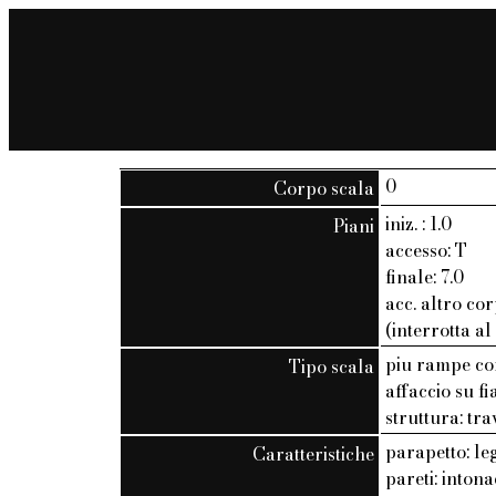
0
Corpo scala
iniz. : 1.0
Piani
accesso: T
finale: 7.0
acc. altro cor
(interrotta al
piu rampe c
Tipo scala
affaccio su f
struttura: tra
parapetto: le
Caratteristiche
pareti: inton