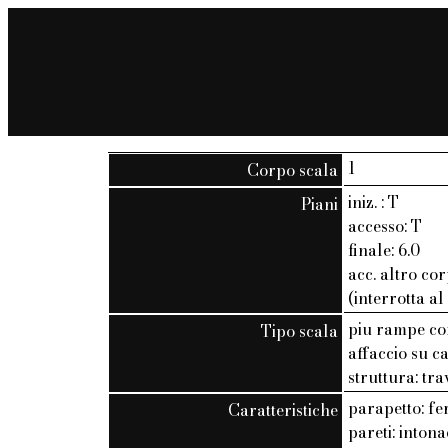
1
Corpo scala
iniz. : T
Piani
accesso: T
finale: 6.0
acc. altro cor
(interrotta al
piu rampe co
Tipo scala
affaccio su c
struttura: tra
parapetto: fer
Caratteristiche
pareti: inton