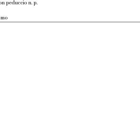
on peduccio n. p.
armo