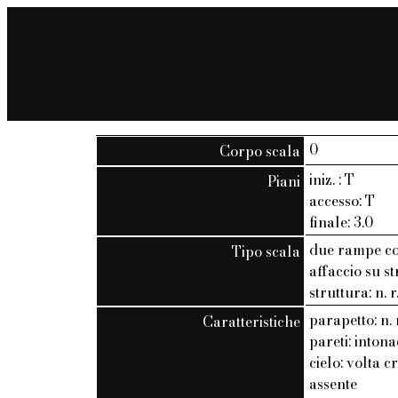
0
Corpo scala
iniz. : T
Piani
accesso: T
finale: 3.0
due rampe co
Tipo scala
affaccio su s
struttura: n. r
parapetto: n. 
Caratteristiche
pareti: inton
cielo: volta c
assente