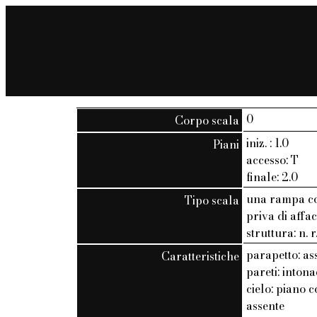
0
Corpo scala
iniz. : 1.0
Piani
accesso: T
finale: 2.0
una rampa co
Tipo scala
priva di affac
struttura: n. r
parapetto: as
Caratteristiche
pareti: inton
cielo: piano c
assente