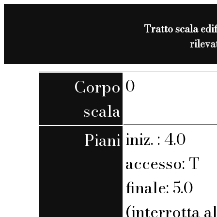
Tratto scala edif
rilev
0
Corpo
scala
iniz. : 4.0
Piani
accesso: T
finale: 5.0
(interrotta a