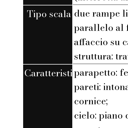
due rampe l
Tipo scala
parallelo al 
affaccio su 
struttura: tr
parapetto: fe
Caratteristiche
pareti: into
cornice;
cielo: piano 