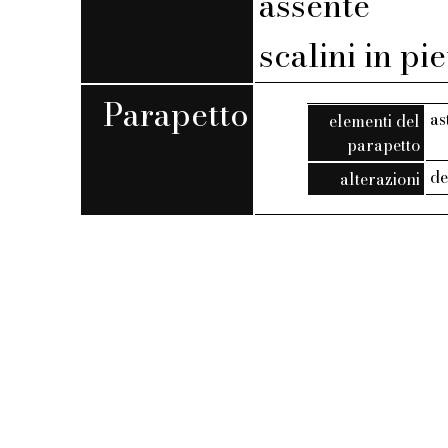
assente
scalini in pi
Parapetto
as
elementi del
parapetto
de
alterazioni