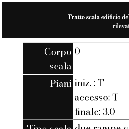
Tratto scala edificio de
rilev
0
Corpo
scala
iniz. : T
Piani
accesso: T
finale: 3.0
due rampe c
Tipo scala