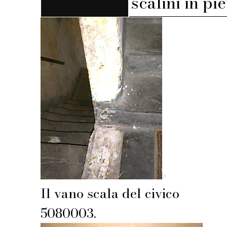
scalini in pi
>
Il vano scala del civico
5080003.