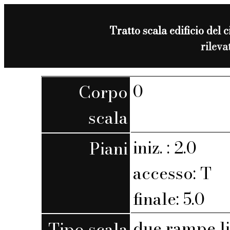
Tratto scala edificio del 
rilev
0
Corpo
scala
iniz. : 2.0
Piani
accesso: T
finale: 5.0
due rampe l
Tipo scala