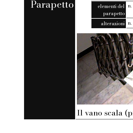
Parapetto
n. 
elementi del
parapetto
n. 
alterazioni
Il vano scala (p