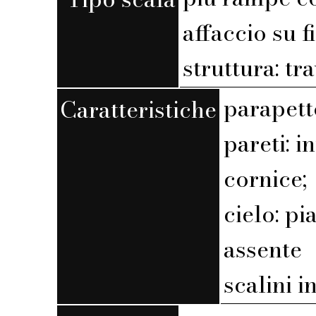
affaccio su f
struttura: tr
parapett
Caratteristiche
pareti: 
cornice;
cielo: pi
assente
scalini 