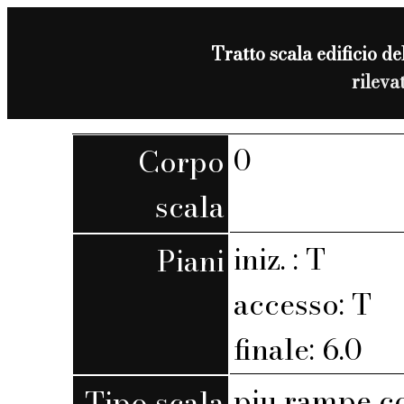
Tratto scala edificio de
rileva
0
Corpo
scala
iniz. : T
Piani
accesso: T
finale: 6.0
piu rampe c
Tipo scala