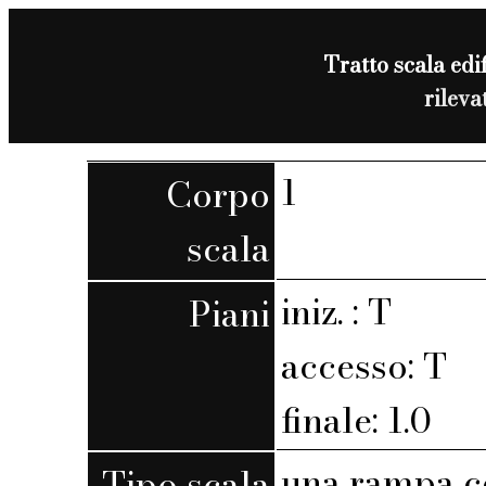
Tratto scala edif
rilev
1
Corpo
scala
iniz. : T
Piani
accesso: T
finale: 1.0
una rampa c
Tipo scala