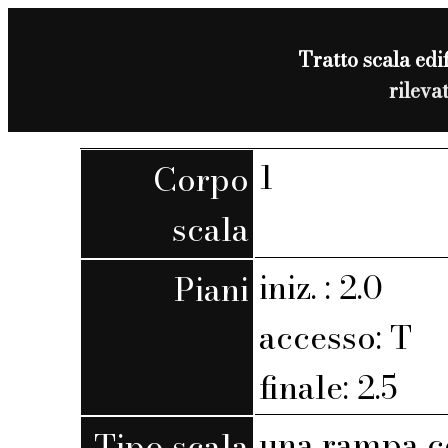
Tratto scala edif
rileva
1
Corpo
scala
iniz. : 2.0
Piani
accesso: T
finale: 2.5
una rampa c
Tipo scala