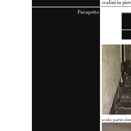
scalini in pie
Parapetto
scala: particol