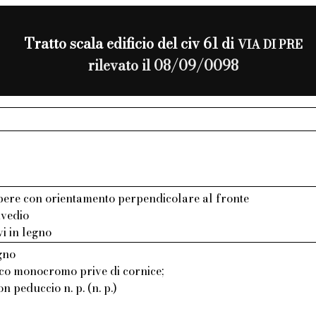
Tratto scala edificio del civ 61 di
VIA DI PRE
rilevato il 08/09/0098
bere con orientamento perpendicolare al fronte
avedio
vi in legno
gno
aco monocromo prive di cornice;
on peduccio n. p. (n. p.)