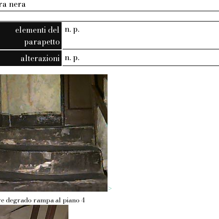
tra nera
n. p.
elementi del
parapetto
n. p.
alterazioni
>
are degrado rampa al piano 4