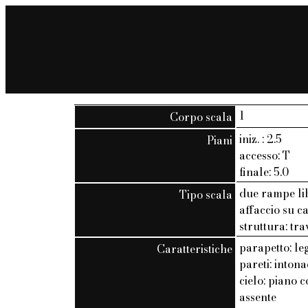
1
Corpo scala
iniz. : 2.5
Piani
accesso: T
finale: 5.0
due rampe li
Tipo scala
affaccio su c
struttura: tra
parapetto: le
Caratteristiche
pareti: inton
cielo: piano c
assente