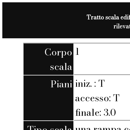
Tratto scala edif
rilev
1
Corpo
scala
iniz. : T
Piani
accesso: T
finale: 3.0
una rampa c
Tipo scala