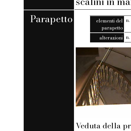
scalini in m
Parapetto
n. 
elementi del
parapetto
n. 
alterazioni
Veduta della p