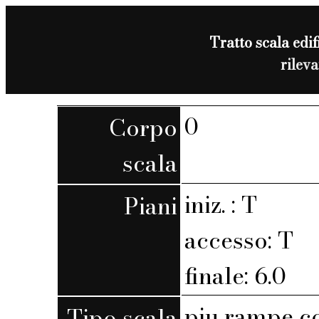
Tratto scala edif
rilev
0
Corpo
scala
iniz. : T
Piani
accesso: T
finale: 6.0
piu rampe c
Tipo scala