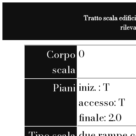
Tratto scala edifici
rilev
0
Corpo
scala
iniz. : T
Piani
accesso: T
finale: 2.0
due rampe c
Tipo scala