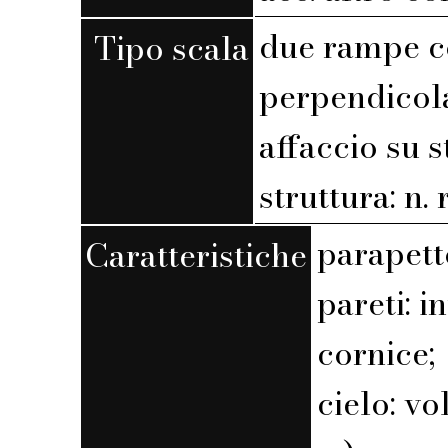
due rampe c
Tipo scala
perpendicola
affaccio su 
struttura: n. r
parapett
Caratteristiche
pareti: 
cornice;
cielo: vo