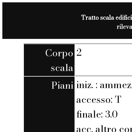
Tratto scala edifici
rilev
2
Corpo
scala
iniz. : ammez
Piani
accesso: T
finale: 3.0
acc. altro co