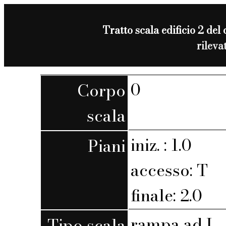
Tratto scala edificio 2 del
rileva
0
Corpo
scala
iniz. : 1.0
Piani
accesso: T
finale: 2.0
rampa ad L
Tipo scala