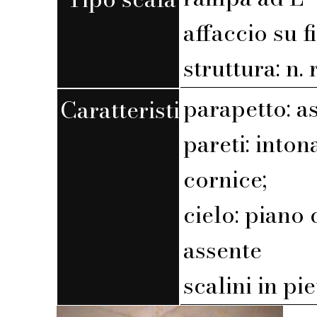
affaccio su f
struttura: n. r
parapetto: a
Caratteristiche
pareti: into
cornice;
cielo: piano 
assente
scalini in pi