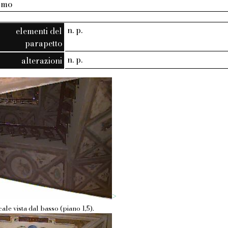
armo
n. p.
elementi del
parapetto
n. p.
alterazioni
>
le vista dal basso (piano 1,5).