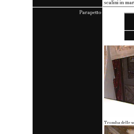
scalini in m
Parapetto
Tromba delle sca