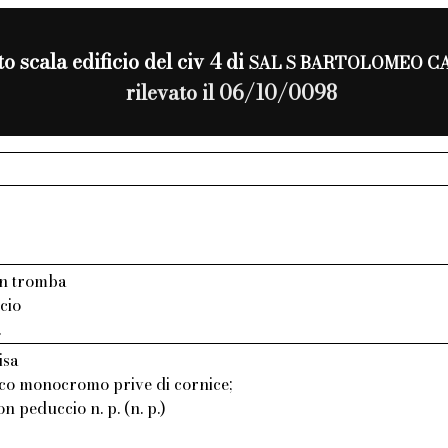
o scala edificio del civ 4 di
SAL S BARTOLOMEO C
rilevato il 06/10/0098
on tromba
cio
.
isa
aco monocromo prive di cornice;
on peduccio n. p. (n. p.)