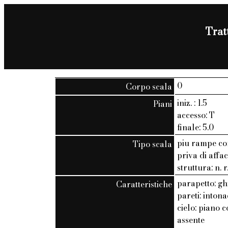
Tratt
0
Corpo scala
iniz. : 1.5
Piani
accesso: T
finale: 5.0
piu rampe c
Tipo scala
priva di affac
struttura: n. r
parapetto: gh
Caratteristiche
pareti: inton
cielo: piano c
assente