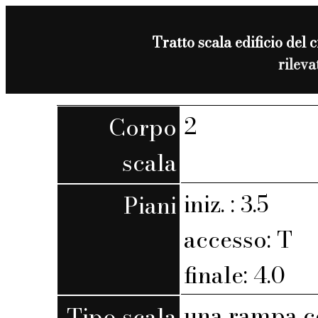
Tratto scala edificio del 
rilev
2
Corpo
scala
iniz. : 3.5
Piani
accesso: T
finale: 4.0
una rampa c
Tipo scala