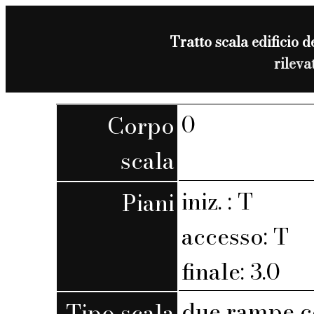
Tratto scala edificio d
rilev
0
Corpo
scala
iniz. : T
Piani
accesso: T
finale: 3.0
due rampe c
Tipo scala