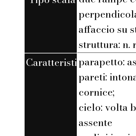
perpendicola
affaccio su 
struttura: n. r
parapetto: a
Caratteristiche
pareti: into
cornice;
cielo: volta 
assente