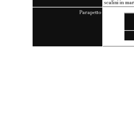
scalini in m
Parapetto