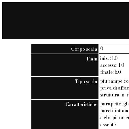
0
Corpo scala
iniz. : 1.0
Piani
accesso: 1.0
finale: 6.0
piu rampe co
Tipo scala
priva di affac
struttura: n. r
parapetto: gh
Caratteristiche
pareti: inton
cielo: piano c
assente