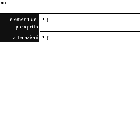
armo
n. p.
elementi del
parapetto
n. p.
alterazioni