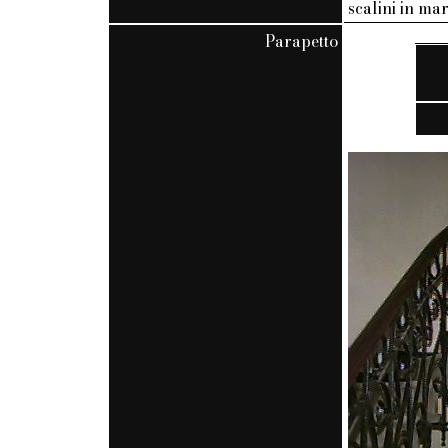
scalini in m
Parapetto