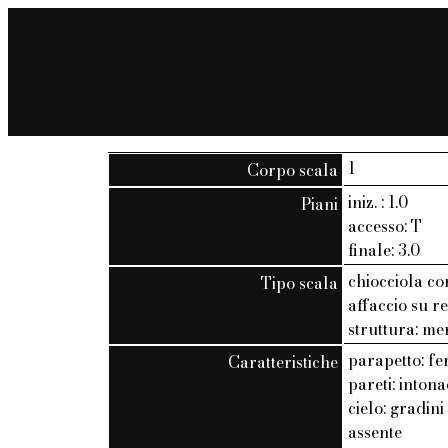
1
Corpo scala
iniz. : 1.0
Piani
accesso: T
finale: 3.0
chiocciola co
Tipo scala
affaccio su r
struttura: m
parapetto: fe
Caratteristiche
pareti: inton
cielo: gradini
assente