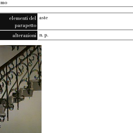
armo
aste
elementi del
parapetto
n. p.
alterazioni