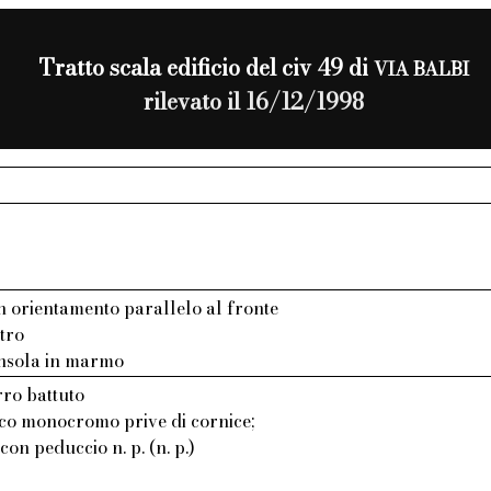
Tratto scala edificio del civ 49 di
VIA BALBI
rilevato il 16/12/1998
n orientamento parallelo al fronte
etro
ensola in marmo
rro battuto
aco monocromo prive di cornice;
 con peduccio n. p. (n. p.)