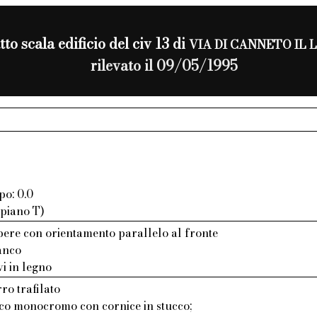
to scala edificio del civ 13 di
VIA DI CANNETO IL
rilevato il 09/05/1995
po: 0.0
 piano T)
bere con orientamento parallelo al fronte
ianco
vi in legno
ro trafilato
aco monocromo con cornice in stucco;