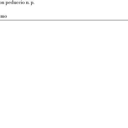
on peduccio n. p.
armo