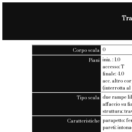
Trat
0
Corpo scala
iniz. : 1.0
Piani
accesso: T
finale: 4.0
acc. altro cor
(interrotta al
due rampe li
Tipo scala
affaccio su f
struttura: tra
parapetto: fer
Caratteristiche
pareti: inton