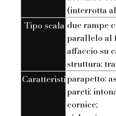
(interrotta a
due rampe c
Tipo scala
parallelo al 
affaccio su 
struttura: tr
parapetto: a
Caratteristiche
pareti: into
cornice;