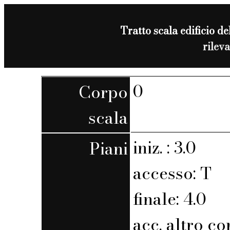
Tratto scala edificio de
rilev
0
Corpo
scala
iniz. : 3.0
Piani
accesso: T
finale: 4.0
acc. altro co