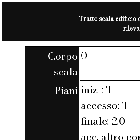
Tratto scala edificio 
rilev
0
Corpo
scala
iniz. : T
Piani
accesso: T
finale: 2.0
acc. altro co