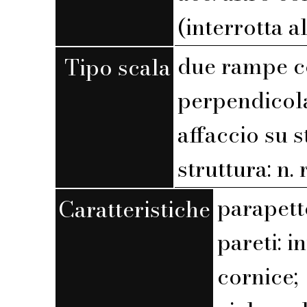
(interrotta a
due rampe c
Tipo scala
perpendicola
affaccio su 
struttura: n. r
parapett
Caratteristiche
pareti: 
cornice;