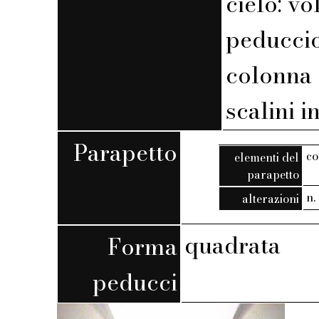
cielo: vo
peduccio
colonna
scalini i
Parapetto
co
elementi del
parapetto
n. 
alterazioni
quadrata
Forma
peducci