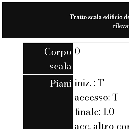
Tratto scala edificio d
rilev
0
Corpo
scala
iniz. : T
Piani
accesso: T
finale: 1.0
acc. altro co