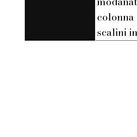
modanat
colonna
scalini i