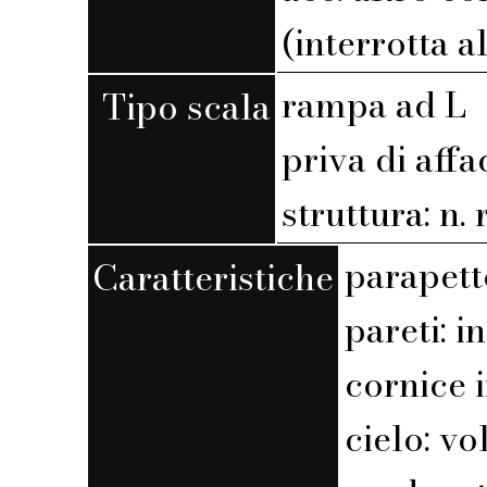
(interrotta a
rampa ad L
Tipo scala
priva di affa
struttura: n. r
parapett
Caratteristiche
pareti: 
cornice i
cielo: v