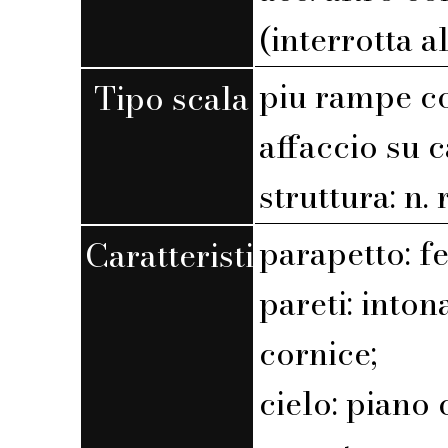
(interrotta a
piu rampe c
Tipo scala
affaccio su 
struttura: n. r
parapetto: f
Caratteristiche
pareti: into
cornice;
cielo: piano 