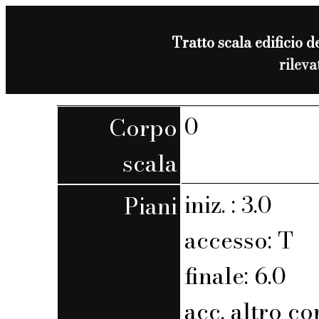
Tratto scala edificio d
rilev
0
Corpo
scala
iniz. : 3.0
Piani
accesso: T
finale: 6.0
acc. altro co