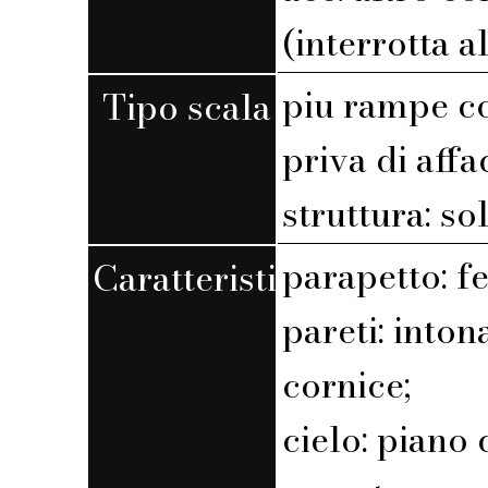
(interrotta a
piu rampe c
Tipo scala
priva di affa
struttura: so
parapetto: f
Caratteristiche
pareti: into
cornice;
cielo: piano 