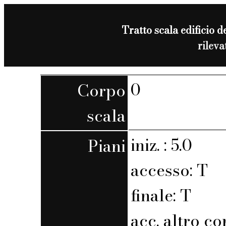
Tratto scala edificio de
rilev
0
Corpo
scala
iniz. : 5.0
Piani
accesso: T
finale: T
acc. altro co