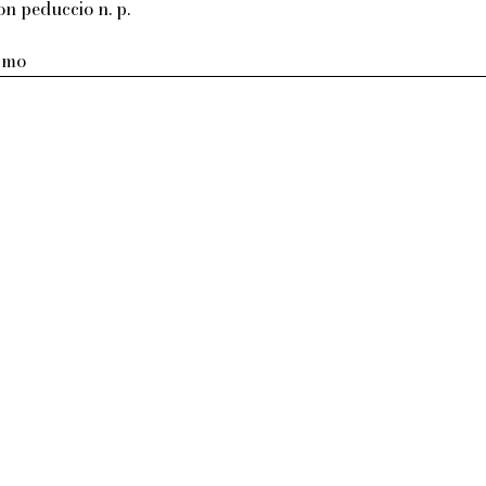
on peduccio n. p.
armo