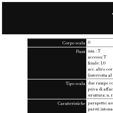
0
Corpo scala
iniz. : T
Piani
accesso: T
finale: 1.0
acc. altro cor
(interrotta al
due rampe co
Tipo scala
priva di affac
struttura: n. r
parapetto: as
Caratteristiche
pareti: inton