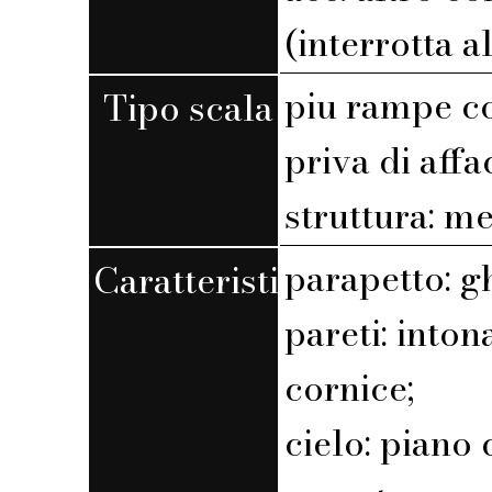
(interrotta a
piu rampe c
Tipo scala
priva di affa
struttura: m
parapetto: g
Caratteristiche
pareti: into
cornice;
cielo: piano 