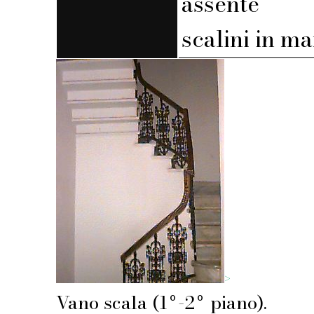
assente
scalini in m
>
Vano scala (1º-2º piano).