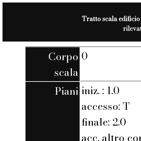
Tratto scala edificio
rilev
0
Corpo
scala
iniz. : 1.0
Piani
accesso: T
finale: 2.0
acc. altro co