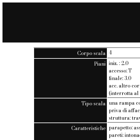
4
Corpo scala
iniz. : 2.0
Piani
accesso: T
finale: 3.0
acc. altro cor
(interrotta al
una rampa co
Tipo scala
priva di affac
struttura: tra
parapetto: as
Caratteristiche
pareti: inton