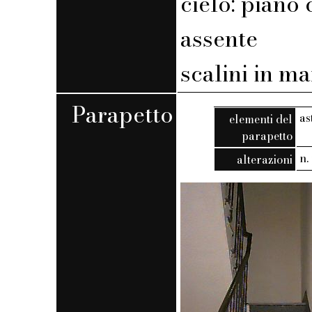
cielo: piano 
assente
scalini in m
Parapetto
as
elementi del
parapetto
n. 
alterazioni