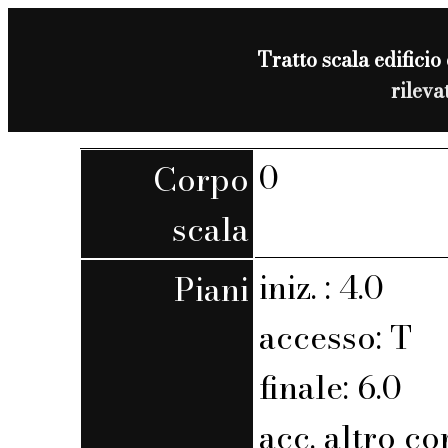
Tratto scala edificio 
rilev
0
Corpo
scala
iniz. : 4.0
Piani
accesso: T
finale: 6.0
acc. altro co