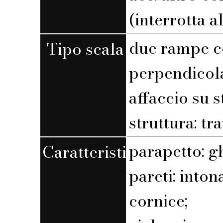
(interrotta a
due rampe c
Tipo scala
perpendicola
affaccio su 
struttura: tra
parapetto: g
Caratteristiche
pareti: into
cornice;