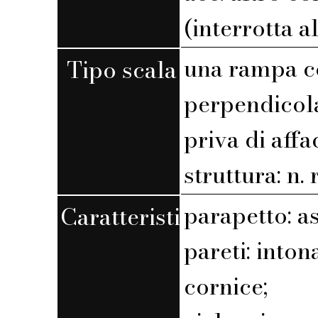
(interrotta a
una rampa c
Tipo scala
perpendicola
priva di affa
struttura: n. r
parapetto: a
Caratteristiche
pareti: into
cornice;