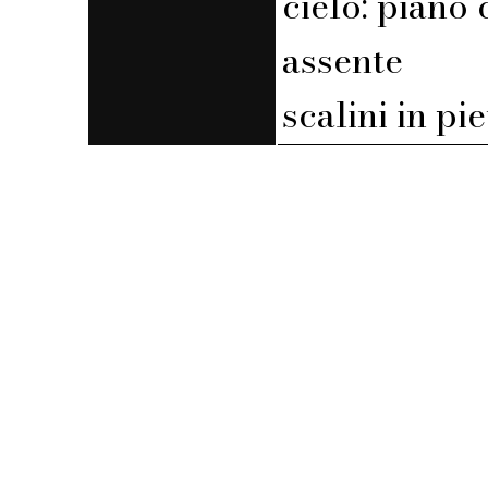
cielo: piano 
assente
scalini in pi