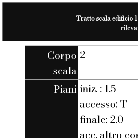
Tratto scala edificio 1
rilev
2
Corpo
scala
iniz. : 1.5
Piani
accesso: T
finale: 2.0
acc. altro co