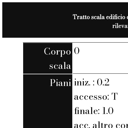
Tratto scala edificio 
rilev
0
Corpo
scala
iniz. : 0.2
Piani
accesso: T
finale: 1.0
acc. altro co