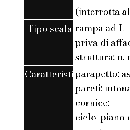
(interrotta a
rampa ad L
Tipo scala
priva di affa
struttura: n. r
parapetto: a
Caratteristiche
pareti: into
cornice;
cielo: piano 