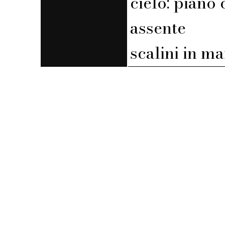
cielo: piano 
assente
scalini in m