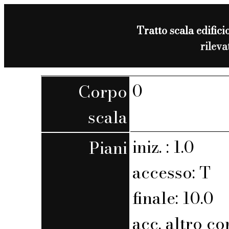
Tratto scala edificio
rilev
0
Corpo
scala
iniz. : 1.0
Piani
accesso: T
finale: 10.0
acc. altro co