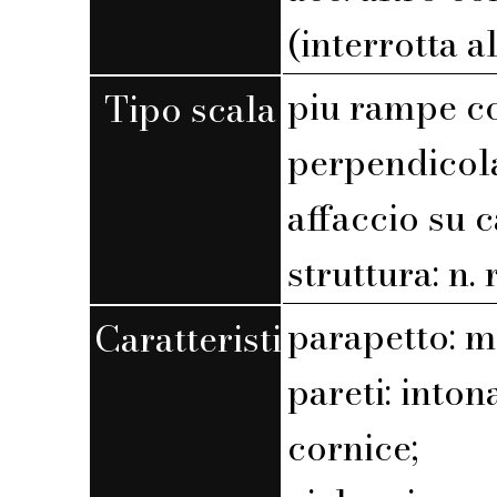
(interrotta a
piu rampe c
Tipo scala
perpendicola
affaccio su 
struttura: n. r
parapetto: 
Caratteristiche
pareti: into
cornice;