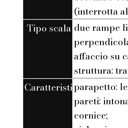
(interrotta a
due rampe l
Tipo scala
perpendicola
affaccio su 
struttura: tr
parapetto: l
Caratteristiche
pareti: into
cornice;