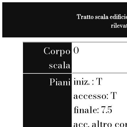
Tratto scala edifici
rilev
0
Corpo
scala
iniz. : T
Piani
accesso: T
finale: 7.5
acc. altro co