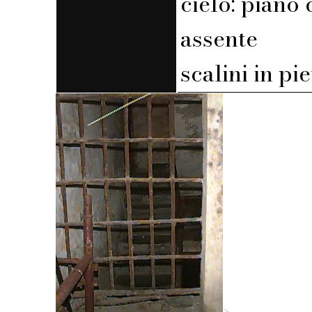
cielo: piano 
assente
scalini in pi
>