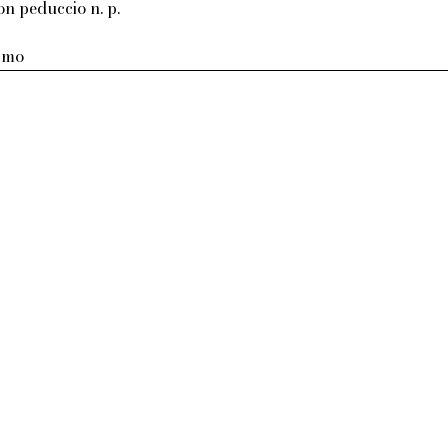
on peduccio n. p.
armo