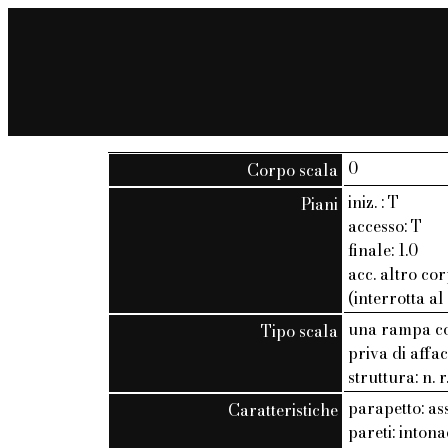
0
Corpo scala
iniz. : T
Piani
accesso: T
finale: 1.0
acc. altro cor
(interrotta al
una rampa co
Tipo scala
priva di affac
struttura: n. r
parapetto: as
Caratteristiche
pareti: inton