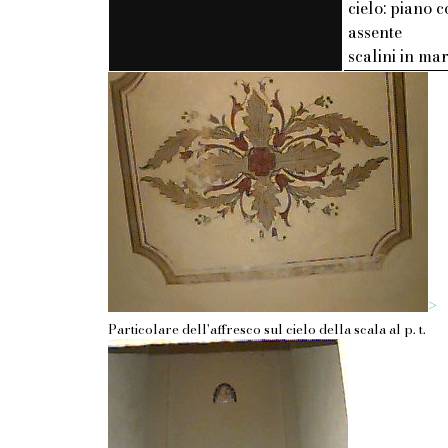
cielo: piano c
assente
scalini in m
>
Particolare dell'affresco sul cielo della scala al p. t.