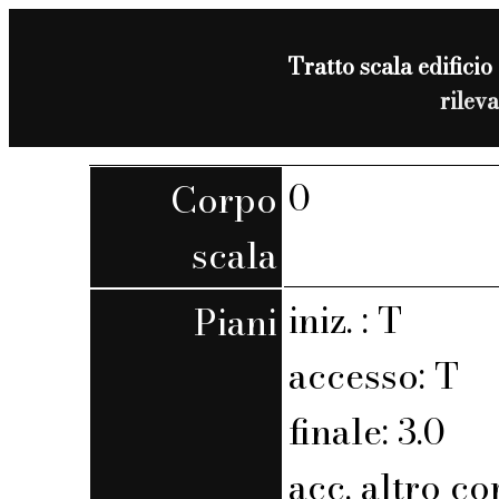
Tratto scala edificio
rilev
0
Corpo
scala
iniz. : T
Piani
accesso: T
finale: 3.0
acc. altro co