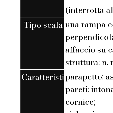
(interrotta a
una rampa c
Tipo scala
perpendicola
affaccio su 
struttura: n. r
parapetto: a
Caratteristiche
pareti: into
cornice;