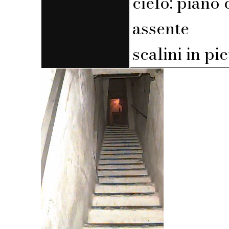
cielo: piano 
assente
scalini in pi