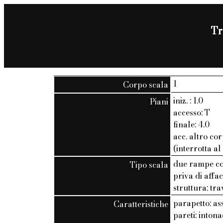
Tr
1
Corpo scala
iniz. : 1.0
Piani
accesso: T
finale: 4.0
acc. altro cor
(interrotta al
due rampe con
Tipo scala
priva di affac
struttura: tra
parapetto: as
Caratteristiche
pareti: inton