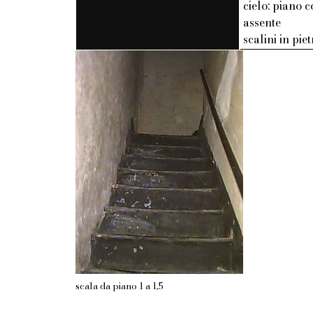
cielo: piano c
assente
scalini in pie
scala da piano 1 a 1,5