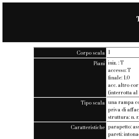
1
Corpo scala
iniz. : T
Piani
accesso: T
finale: 1.0
acc. altro cor
(interrotta al
una rampa co
Tipo scala
priva di affac
struttura: n. r
parapetto: as
Caratteristiche
pareti: inton