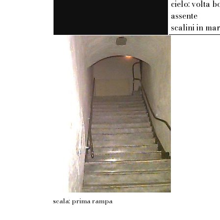
cielo: volta b
assente
scalini in m
scala: prima rampa