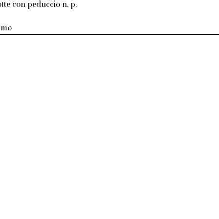
otte con peduccio n. p.
armo