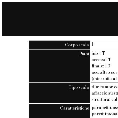
1
Corpo scala
iniz. : T
Piani
accesso: T
finale: 1.0
acc. altro cor
(interrotta al
due rampe co
Tipo scala
affaccio su s
struttura: vol
parapetto: as
Caratteristiche
pareti: inton