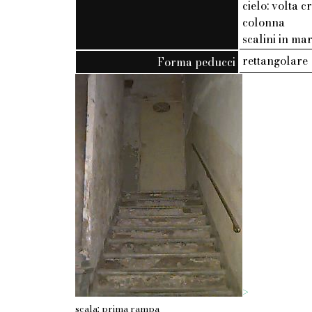
cielo: volta
colonna
scalini in m
rettangolare
Forma peducci
>
scala: prima rampa