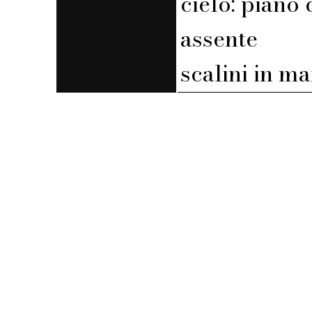
cielo: piano 
assente
scalini in m