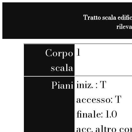
Tratto scala edific
rilev
1
Corpo
scala
iniz. : T
Piani
accesso: T
finale: 1.0
acc. altro co