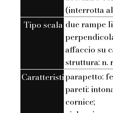
(interrotta a
due rampe l
Tipo scala
perpendicola
affaccio su 
struttura: n. r
parapetto: f
Caratteristiche
pareti: into
cornice;