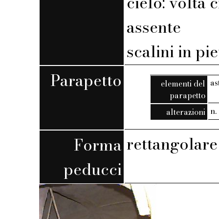
cielo: volta 
assente
scalini in pi
Parapetto
as
elementi del
parapetto
n. 
alterazioni
rettangolare
Forma
peducci