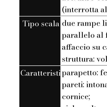
(interrotta a
due rampe l
Tipo scala
parallelo al 
affaccio su 
struttura: vol
parapetto: f
Caratteristiche
pareti: into
cornice;