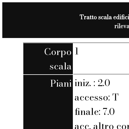
Tratto scala edific
rilev
1
Corpo
scala
iniz. : 2.0
Piani
accesso: T
finale: 7.0
acc. altro co