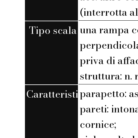
(interrotta a
una rampa c
Tipo scala
perpendicola
priva di affa
struttura: n. r
parapetto: a
Caratteristiche
pareti: into
cornice;