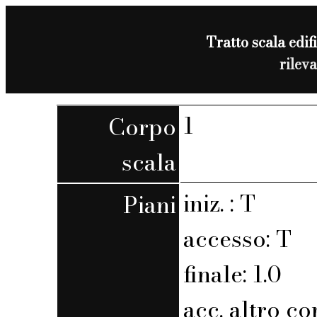
Tratto scala edifi
rilev
1
Corpo
scala
iniz. : T
Piani
accesso: T
finale: 1.0
acc. altro co