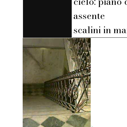
cielo: piano 
assente
scalini in m
>