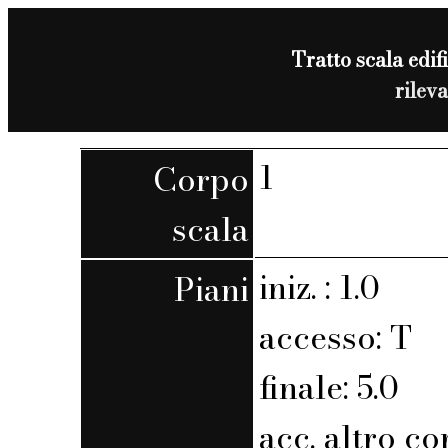
Tratto scala edifi
rilev
1
Corpo
scala
iniz. : 1.0
Piani
accesso: T
finale: 5.0
acc. altro co