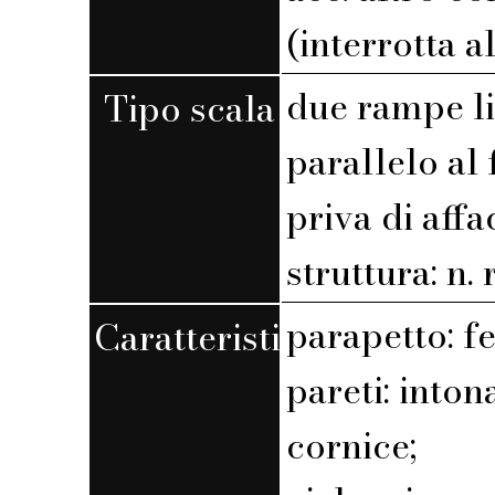
(interrotta a
due rampe l
Tipo scala
parallelo al 
priva di affa
struttura: n. r
parapetto: f
Caratteristiche
pareti: into
cornice;