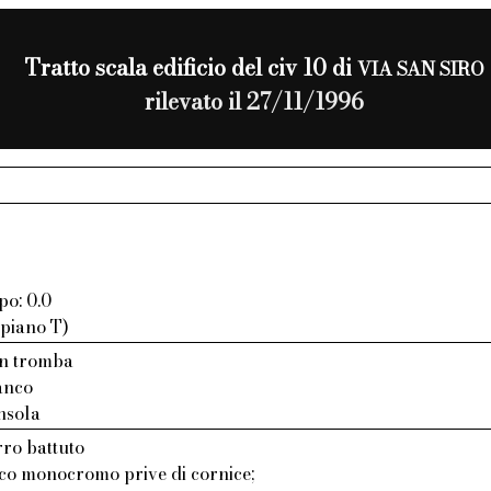
Tratto scala edificio del civ 10 di
VIA SAN SIRO
rilevato il 27/11/1996
po: 0.0
 piano T)
on tromba
ianco
nsola
rro battuto
aco monocromo prive di cornice;