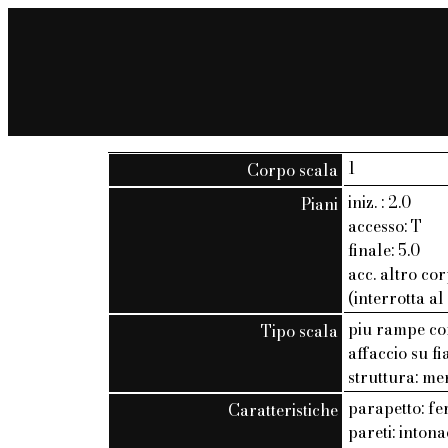
1
Corpo scala
iniz. : 2.0
Piani
accesso: T
finale: 5.0
acc. altro cor
(interrotta al
piu rampe c
Tipo scala
affaccio su f
struttura: me
parapetto: fe
Caratteristiche
pareti: inton